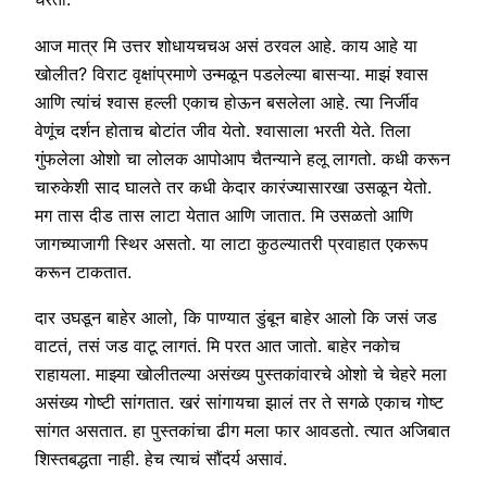
आज मात्र मि उत्तर शोधायचचअ असं ठरवल आहे. काय आहे या
खोलीत? विराट वृक्षांप्रमाणे उन्मळून पडलेल्या बासऱ्या. माझं श्वास
आणि त्यांचं श्वास हल्ली एकाच होऊन बसलेला आहे. त्या निर्जीव
वेणूंच दर्शन होताच बोटांत जीव येतो. श्वासाला भरती येते. तिला
गुंफलेला ओशो चा लोलक आपोआप चैतन्याने हलू लागतो. कधी करून
चारुकेशी साद घालते तर कधी केदार कारंज्यासारखा उसळून येतो.
मग तास दीड तास लाटा येतात आणि जातात. मि उसळतो आणि
जागच्याजागी स्थिर असतो. या लाटा कुठल्यातरी प्रवाहात एकरूप
करून टाकतात.
दार उघडून बाहेर आलो, कि पाण्यात डुंबून बाहेर आलो कि जसं जड
वाटतं, तसं जड वाटू लागतं. मि परत आत जातो. बाहेर नकोच
राहायला. माझ्या खोलीतल्या असंख्य पुस्तकांवारचे ओशो चे चेहरे मला
असंख्य गोष्टी सांगतात. खरं सांगायचा झालं तर ते सगळे एकाच गोष्ट
सांगत असतात. हा पुस्तकांचा ढीग मला फार आवडतो. त्यात अजिबात
शिस्तबद्धता नाही. हेच त्याचं सौंदर्य असावं.